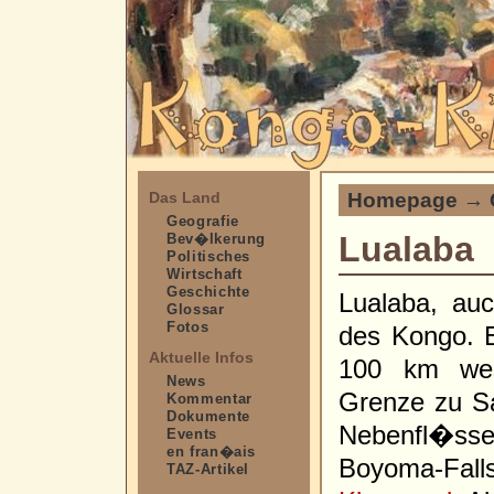
Homepage
→
Das Land
Geografie
Lualaba
Bev�lkerung
Politisches
Wirtschaft
Geschichte
Lualaba, auc
Glossar
Fotos
des Kongo. 
Aktuelle Infos
100 km we
News
Grenze zu Sa
Kommentar
Dokumente
Nebenfl�ssen
Events
en fran�ais
Boyoma-Fal
TAZ-Artikel