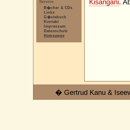
Kisangani
. A
Service
B�cher & CDs
Links
G�stebuch
Kontakt
Impressum
Datenschutz
Homepage
� Gertrud Kanu & Isee