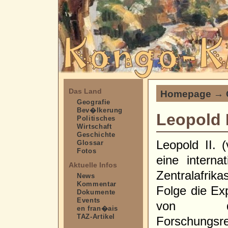
Das Land
Homepage
→
Geografie
Bev�lkerung
Leopold I
Politisches
Wirtschaft
Geschichte
Leopold II. 
Glossar
Fotos
eine interna
Aktuelle Infos
Zentralafrik
News
Kommentar
Folge die Ex
Dokumente
Events
von dem 
en fran�ais
TAZ-Artikel
Forschungsr