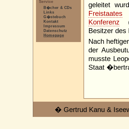
Service
geleitet w
B�cher & CDs
Freistaates
f
Links
G�stebuch
Konferenz
(1
Kontakt
Impressum
Besitzer des
Datenschutz
Homepage
Nach heftiger 
der Ausbeut
musste Leopo
Staat �bertr
� Gertrud Kanu & Isee