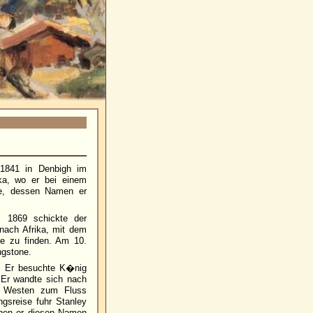
1841 in Denbigh im
ka, wo er bei einem
te, dessen Namen er
. 1869 schickte der
nach Afrika, mit dem
ne zu finden. Am 10.
ngstone.
4. Er besuchte K�nig
 Er wandte sich nach
h Westen zum Fluss
gsreise fuhr Stanley
enen er diesen Namen