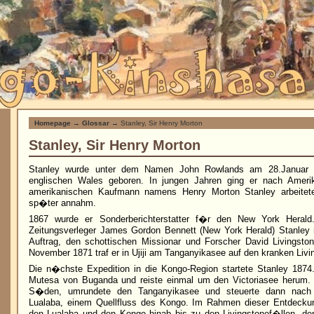
Homepage
→
Glossar
→ Stanley, Sir Henry Morton
Stanley, Sir Henry Morton
Stanley wurde unter dem Namen John Rowlands am 28.Januar 
englischen Wales geboren. In jungen Jahren ging er nach Ameri
amerikanischen Kaufmann namens Henry Morton Stanley arbeite
sp�ter annahm.
1867 wurde er Sonderberichterstatter f�r den New York Herald
Zeitungsverleger James Gordon Bennett (New York Herald) Stanley 
Auftrag, den schottischen Missionar und Forscher David Livingsto
November 1871 traf er in Ujiji am Tanganyikasee auf den kranken Livi
Die n�chste Expedition in die Kongo-Region startete Stanley 187
Mutesa von Buganda und reiste einmal um den Victoriasee herum.
S�den, umrundete den Tanganyikasee und steuerte dann nac
Lualaba, einem Quellfluss des Kongo. Im Rahmen dieser Entdeckun
den Lualaba und den Kongo hinab bis zu den Livingstonef�llen, d