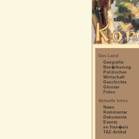
Das Land
Geografie
Bev�lkerung
Politisches
Wirtschaft
Geschichte
Glossar
Fotos
Aktuelle Infos
News
Kommentar
Dokumente
Events
en fran�ais
TAZ-Artikel