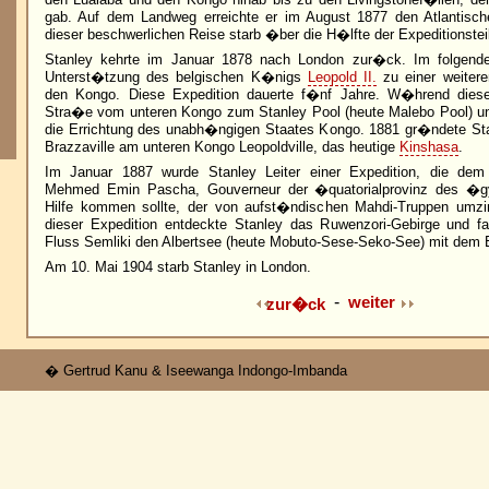
gab. Auf dem Landweg erreichte er im August 1877 den Atlantis
dieser beschwerlichen Reise starb �ber die H�lfte der Expeditionste
Stanley kehrte im Januar 1878 nach London zur�ck. Im folgenden
Unterst�tzung des belgischen K�nigs
Leopold II.
zu einer weitere
den Kongo. Diese Expedition dauerte f�nf Jahre. W�hrend dieser
Stra�e vom unteren Kongo zum Stanley Pool (heute Malebo Pool) u
die Errichtung des unabh�ngigen Staates Kongo. 1881 gr�ndete S
Brazzaville am unteren Kongo Leopoldville, das heutige
Kinshasa
.
Im Januar 1887 wurde Stanley Leiter einer Expedition, die dem
Mehmed Emin Pascha, Gouverneur der �quatorialprovinz des �g
Hilfe kommen sollte, der von aufst�ndischen Mahdi-Truppen umzin
dieser Expedition entdeckte Stanley das Ruwenzori-Gebirge und f
Fluss Semliki den Albertsee (heute Mobuto-Sese-Seko-See) mit dem 
Am 10. Mai 1904 starb Stanley in London.
-
weiter
zur�ck
� Gertrud Kanu & Iseewanga Indongo-Imbanda