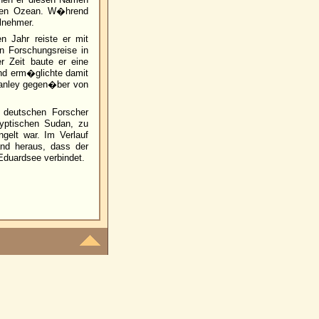
chen Ozean. W�hrend
ilnehmer.
 Jahr reiste er mit
n Forschungsreise in
 Zeit baute er eine
nd erm�glichte damit
tanley gegen�ber von
 deutschen Forscher
yptischen Sudan, zu
gelt war. Im Verlauf
and heraus, dass der
Eduardsee verbindet.