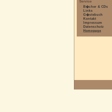
Service
B�cher & CDs
Links
G�stebuch
Kontakt
Impressum
Datenschutz
Homepage