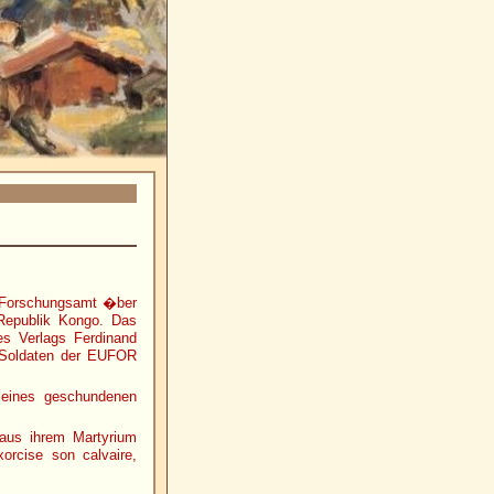
he Forschungsamt �ber
 Republik Kongo. Das
es Verlags Ferdinand
n Soldaten der EUFOR
 eines geschundenen
 aus ihrem Martyrium
xorcise son calvaire,