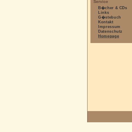
Service
B�cher & CDs
Links
G�stebuch
Kontakt
Impressum
Datenschutz
Homepage