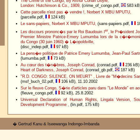
The Crime of the Congo, By Arthur Conan Doyle,
London: Hutchinson & Co., 1909,
(crime_of_congo.pdf,
583 kB
Cette parcelle n'est pas � vendre !, Norbert X MBU MPUTU,
(parcelle.pdf,
124 kB)
Le sans-papiers, Norbert X MBU MPUTU,
(sans-papiers.pdf,
10
er
Les discours prononc�s par le Roi Baudouin I
, le Pr�sident J
Premier Ministre Patrice-Emery Lumumba lors de la c�r�moni
du Congo (30 juin 1960) � L�opoldville,
(disc_indep.pdf,
97 kB)
La pens�e politique de Patrice Emery Lumumba, Jean-Paul Sartr
(lumumba.pdf,
73 kB)
Au cœur des t�n�bres, Joseph Conrad,
(conrad.pdf,
236 kB)
Heart of Darkness, Joseph Conrad,
(conrad_gb.pdf,
187 kB)
"R.D. CONGO: SILENCE, ON MEURT" , Livre de "M�decins Sans
(msf_buch_02.pdf,
106 kB), 11.10.2002
Sur le fleuve Congo, S�rie d'articles paru dans "Le Monde" en a
(fleuve_congo.pdf,
92 kB), 25.8.2002
Universal Declaration of Human Rights, Lingala Version, So
Development Programme ,
(lin.pdf, 175 kB)
� Gertrud Kanu & Iseewanga Indongo-Imbanda