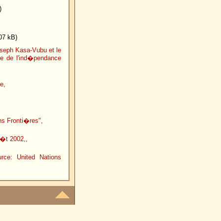
)
7 kB)
oseph Kasa-Vubu et le
e de l'ind�pendance
e,
 Fronti�res",
o�t 2002,,
urce: United Nations