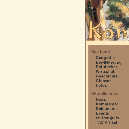
Das Land
Geografie
Bev�lkerung
Politisches
Wirtschaft
Geschichte
Glossar
Fotos
Aktuelle Infos
News
Kommentar
Dokumente
Events
en fran�ais
TAZ-Artikel